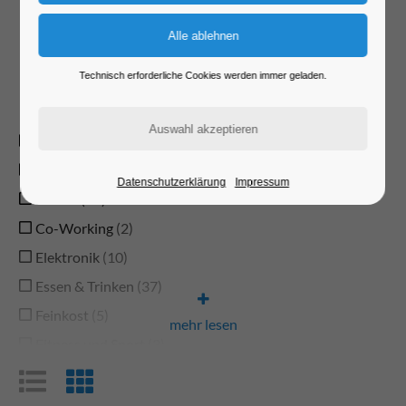
Sortimente...
Technisch erforderliche Cookies werden immer geladen.
Typ
Anwaltskanzlei
1
Auto und Zubehör
Datenschutzerklärung
Impressum
Bäcker
16
Co-Working
2
Elektronik
10
Essen & Trinken
37
Feinkost
5
mehr lesen
Fitness und Sport
3
Fotografen und Bilder
6
Freizeit
7