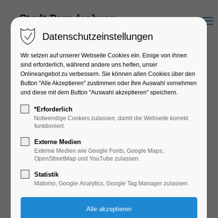
Menu
Datenschutzeinstellungen
Wir setzen auf unserer Webseite Cookies ein. Einige von ihnen
sind erforderlich, während andere uns helfen, unser
Onlineangebot zu verbessern. Sie können allen Cookies über den
Geschäfte der Havelstadt
Button "Alle Akzeptieren" zustimmen oder Ihre Auswahl vornehmen
und diese mit dem Button "Auswahl akzeptieren" speichern.
*Erforderlich
Notwendige Cookies zulassen, damit die Webseite korrekt
Ob Kleidung, Technik, Mode oder Outdoor, entdecke die
funktioniert.
Innenstadt und finde in über 200 Geschäften passende
Externe Medien
Externe Medien wie Google Fonts, Google Maps,
Angebote.
OpenStreetMap und YouTube zulassen.
Nachfolgend findet ihr viele Geschäfte der Stadt. Filtert
Statistik
nach Typ, Zahlungsart oder Service und erhaltet einen
Matomo, Google Analytics, Google Tag Manager zulassen.
Detailüberblick.
Einkaufsstraßen, Öffnungszeiten und verschiedene