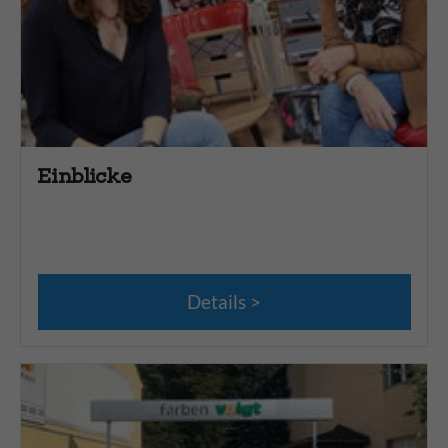
PayPal
Überweisung
VISA
Paketshop
DHL Versand
Einblicke
Hermes Versand
ups Versand
Service
Details
Abholservice
Lieferservice