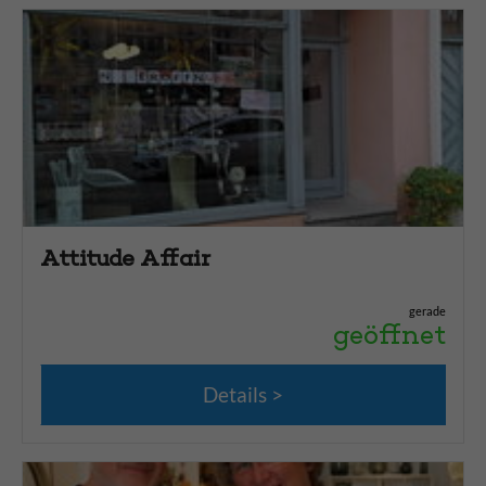
Friseur und Kosmetik
35
Gesundheit und Apotheken
29
Haus und Garten
16
Haustier
2
Kino und Theater
4
Kundencenter
4
Kunst
4
Attitude Affair
Mode und Schuhe
35
Pflanzen - Blumen
8
gerade
geöffnet
Reisebüro
1
Schmuck und Uhren
11
Details
Schreibwaren und Bücher
6
Stadtführung
2
Tägliches Leben
35