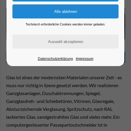
Technisch erforderliche Cookies werden immer geladen.
Beschreibung
Datenschutzerklärung
Impressum
Glas ist eines der modernsten Materialen unserer Zeit - es
muss nur richtig in Szene gesetzt werden. Wir realisieren
Ganzglasanlagen, Duschabtrennungen, Spiegel,
Ganzglasdreh- und Schiebetüren, Vitrinen, Glasregale,
Absturzsichernde Verglasung, Spritzschutz, nach RAL
lackiertes Glas, sandgestrahltes Glas und vieles mehr. Ein
computergesteuerter Passepartoutschneider ist in