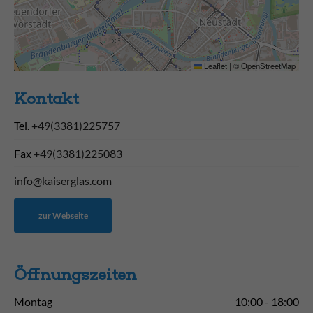
Leaflet
|
©
OpenStreetMap
Kontakt
Tel.
+49(3381)225757
Fax
+49(3381)225083
info@kaiserglas.com
zur Webseite
Öffnungs­zeiten
Montag
10:00 - 18:00