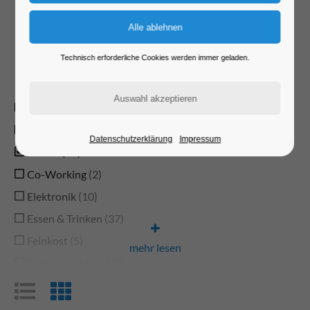
Sortimente...
Technisch erforderliche Cookies werden immer geladen.
Typ
Anwaltskanzlei
1
Auto und Zubehör
Datenschutzerklärung
Impressum
Bäcker
16
Co-Working
2
Elektronik
10
Essen & Trinken
37
Feinkost
5
mehr lesen
Fitness und Sport
3
Fotografen und Bilder
6
Freizeit
7