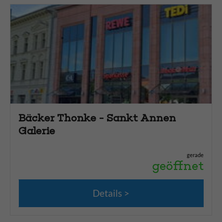
Friseur und Kosmetik
35
Gesundheit und Apotheken
29
Haus und Garten
16
Haustier
2
Kino und Theater
4
Kundencenter
4
Kunst
4
Bäcker Thonke - Sankt Annen
Mode und Schuhe
35
Galerie
Pflanzen - Blumen
8
gerade
Reisebüro
1
geöffnet
Schmuck und Uhren
11
Schreibwaren und Bücher
6
Details
Stadtführung
2
Tägliches Leben
35