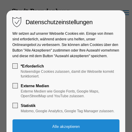
Menu
Datenschutzeinstellungen
Wir setzen auf unserer Webseite Cookies ein. Einige von ihnen
sind erforderlich, während andere uns helfen, unser
Onlineangebot zu verbessern. Sie können allen Cookies über den
Geschäfte der Havelstadt
Button "Alle Akzeptieren" zustimmen oder Ihre Auswahl vornehmen
und diese mit dem Button "Auswahl akzeptieren" speichern.
*Erforderlich
Notwendige Cookies zulassen, damit die Webseite korrekt
Ob Kleidung, Technik, Mode oder Outdoor, entdecke die
funktioniert.
Innenstadt und finde in über 200 Geschäften passende
Externe Medien
Externe Medien wie Google Fonts, Google Maps,
Angebote.
OpenStreetMap und YouTube zulassen.
Nachfolgend findet ihr viele Geschäfte der Stadt. Filtert
Statistik
nach Typ, Zahlungsart oder Service und erhaltet einen
Matomo, Google Analytics, Google Tag Manager zulassen.
Detailüberblick.
Einkaufsstraßen, Öffnungszeiten und verschiedene