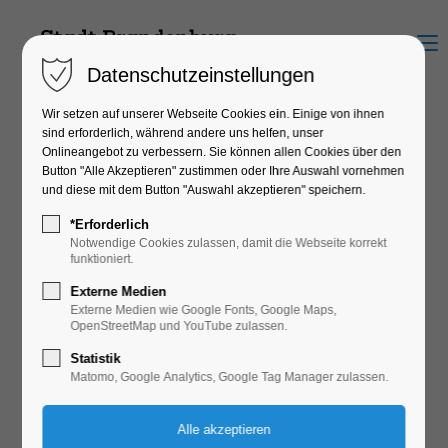
Menu
Datenschutzeinstellungen
Wir setzen auf unserer Webseite Cookies ein. Einige von ihnen
sind erforderlich, während andere uns helfen, unser
Onlineangebot zu verbessern. Sie können allen Cookies über den
Geschäfte der Havelstadt
Button "Alle Akzeptieren" zustimmen oder Ihre Auswahl vornehmen
und diese mit dem Button "Auswahl akzeptieren" speichern.
*Erforderlich
Notwendige Cookies zulassen, damit die Webseite korrekt
Ob Kleidung, Technik, Mode oder Outdoor, entdecke die
funktioniert.
Innenstadt und finde in über 200 Geschäften passende
Externe Medien
Externe Medien wie Google Fonts, Google Maps,
Angebote.
OpenStreetMap und YouTube zulassen.
Nachfolgend findet ihr viele Geschäfte der Stadt. Filtert
Statistik
nach Typ, Zahlungsart oder Service und erhaltet einen
Matomo, Google Analytics, Google Tag Manager zulassen.
Detailüberblick.
Einkaufsstraßen, Öffnungszeiten und verschiedene