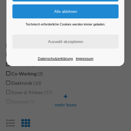
Sortimente...
Technisch erforderliche Cookies werden immer geladen.
Typ
Anwaltskanzlei
1
Auto und Zubehör
Datenschutzerklärung
Impressum
Bäcker
16
Co-Working
2
Elektronik
10
Essen & Trinken
37
Feinkost
5
mehr lesen
Fitness und Sport
3
Fotografen und Bilder
6
Freizeit
7