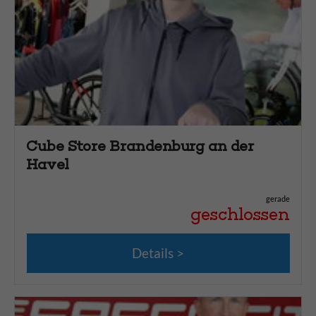
Allgemein
Barrierefrei
CITY SCHEXS
Deutschland Card
Klimatisiert
Payback
Cube Store Brandenburg an der
Havel
Touristcard
Bezahlung
gerade
geschlossen
ApplePay
Bar
Details
EC-Karte
GooglePay
MasterCard