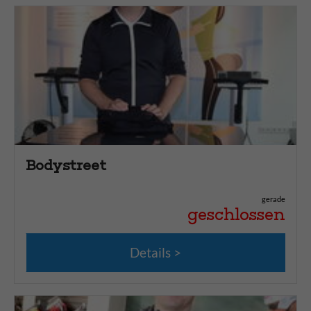
Friseur und Kosmetik
35
Gesundheit und Apotheken
29
Haus und Garten
16
Haustier
2
Kino und Theater
4
Kundencenter
4
Kunst
4
Bodystreet
Mode und Schuhe
35
Pflanzen - Blumen
8
gerade
geschlossen
Reisebüro
1
Schmuck und Uhren
11
Details
Schreibwaren und Bücher
6
Stadtführung
2
Tägliches Leben
35