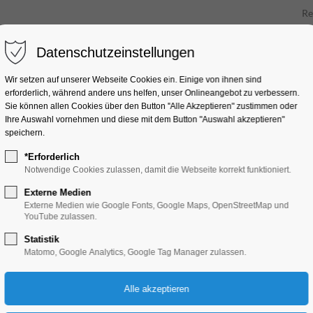
Re
Datenschutzeinstellungen
Innenstadt
Kauf Lok
Wir setzen auf unserer Webseite Cookies ein. Einige von ihnen sind
erforderlich, während andere uns helfen, unser Onlineangebot zu verbessern.
Sie können allen Cookies über den Button "Alle Akzeptieren" zustimmen oder
Ihre Auswahl vornehmen und diese mit dem Button "Auswahl akzeptieren"
speichern.
*Erforderlich
Notwendige Cookies zulassen, damit die Webseite korrekt funktioniert.
Externe Medien
Externe Medien wie Google Fonts, Google Maps, OpenStreetMap und
schäfte der Havelst
YouTube zulassen.
Statistik
Matomo, Google Analytics, Google Tag Manager zulassen.
 oder Outdoor, entdecke die Innenstadt und finde in über 200 Ge
eschäfte der Stadt. Filtert nach Typ, Zahlungsart oder Service und 