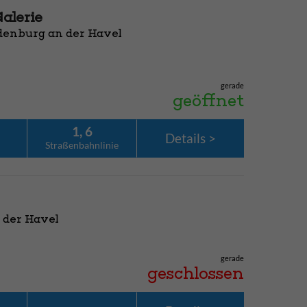
alerie
denburg an der Havel
gerade
geöffnet
1, 6
Details
Straßenbahn­linie
 der Havel
gerade
geschlossen