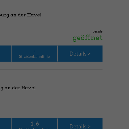
urg an der Havel
gerade
geöffnet
-
Details
Straßenbahn­linie
rg an der Havel
1, 6
Details