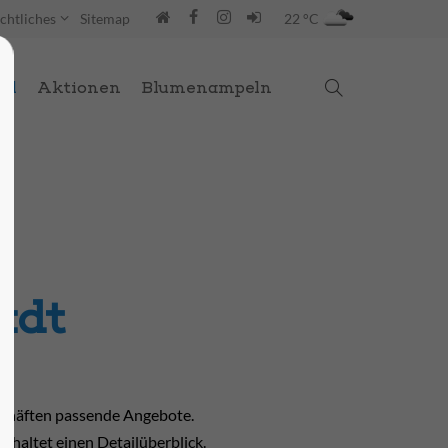
chtliches
Sitemap
22 °C
al
Aktionen
Blumenampeln
adt
schäften passende Angebote.
erhaltet einen Detailüberblick.