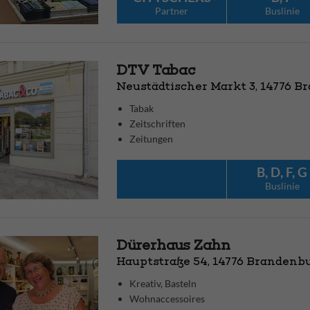
Partner
Bus­linie
DTV Tabac
Neustädtischer Markt 3, 14776 B
Tabak
Zeitschriften
Zeitungen
B, D, F, G
Bus­linie
Dürerhaus Zahn
Hauptstraße 54, 14776 Brandenbu
Kreativ, Basteln
Wohnaccessoires