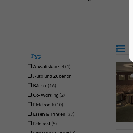
Typ
Anwaltskanzlei
1
Auto und Zubehör
Bäcker
16
Co-Working
2
Elektronik
10
Essen & Trinken
37
Feinkost
5
Fitness und Sport
3