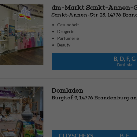
dm-Markt Sankt-Annen-G
Sankt-Annen-Str. 23, 14776 Bran
Gesundheit
Drogerie
Parfümerie
Beauty
B, D, F, G
Bus­linie
Domladen
Burghof 9, 14776 Brandenburg an
CITYSCHEXS
B, F