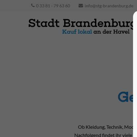
0 33 81 - 79 63 60
info@stg-brandenburg.de
Ge
Ob Kleidung, Technik, Mode
Nachfolgend findet ihr viele G