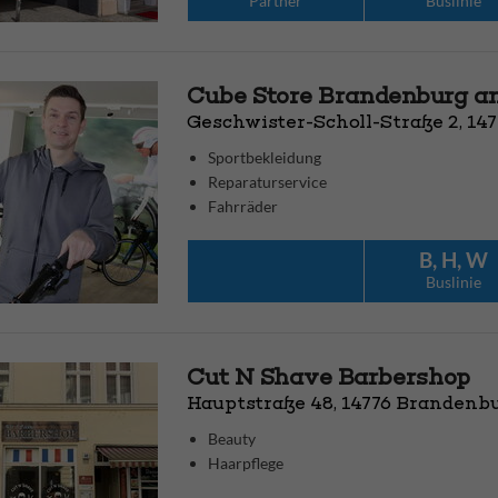
Partner
Bus­linie
Cube Store Brandenburg an
Geschwister-Scholl-Straße 2, 14
Sportbekleidung
Reparaturservice
Fahrräder
B, H, W
Bus­linie
Cut N Shave Barbershop
Hauptstraße 48, 14776 Brandenbu
Beauty
Haarpflege