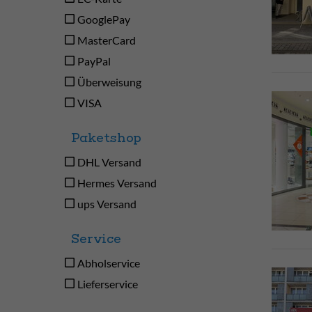
GooglePay
MasterCard
PayPal
Überweisung
VISA
Paketshop
DHL Versand
Hermes Versand
ups Versand
Service
Abholservice
Lieferservice