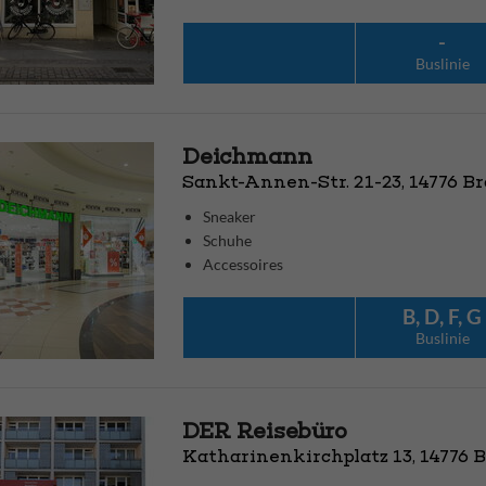
-
Bus­linie
Deichmann
Sankt-Annen-Str. 21-23, 14776 B
Sneaker
Schuhe
Accessoires
B, D, F, G
Bus­linie
DER Reisebüro
Katharinenkirchplatz 13, 14776 