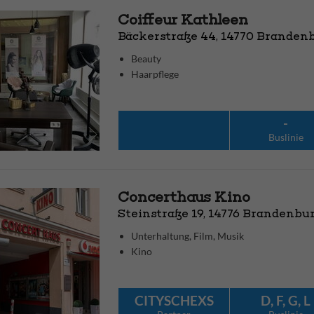
Coiffeur Kathleen
Bäckerstraße 44, 14770 Brandenb
Beauty
Haarpflege
-
Bus­linie
Concerthaus Kino
Steinstraße 19, 14776 Brandenbu
Unterhaltung, Film, Musik
Kino
CITYSCHEXS
D, F, G, L