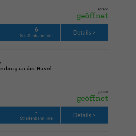
gerade
geöffnet
6
Details
Straßenbahn­linie
.
denburg an der Havel
gerade
geöffnet
-
Details
Straßenbahn­linie