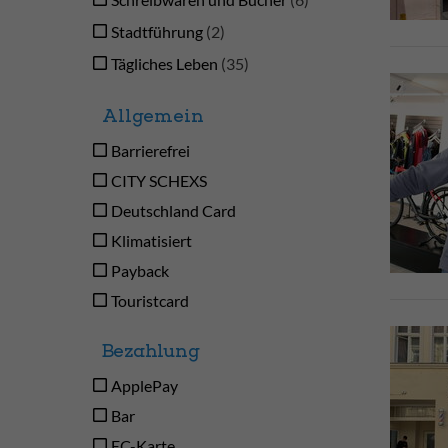
Stadtführung
2
Tägliches Leben
35
Allgemein
Barrierefrei
CITY SCHEXS
Deutschland Card
Klimatisiert
Payback
Touristcard
Bezahlung
ApplePay
Bar
EC-Karte