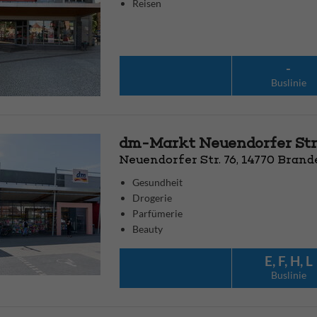
Reisen
-
Bus­linie
dm-Markt Neuendorfer Str
Neuendorfer Str. 76, 14770 Bran
Gesundheit
Drogerie
Parfümerie
Beauty
E, F, H, L
Bus­linie