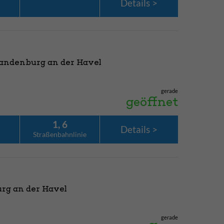
Details
randenburg an der Havel
gerade
geöffnet
1, 6
Details
Straßenbahn­linie
rg an der Havel
gerade