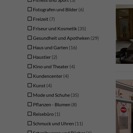
Fotografen und Bilder
6
Freizeit
7
Friseur und Kosmetik
35
Gesundheit und Apotheken
29
Haus und Garten
16
Haustier
2
Kino und Theater
4
Kundencenter
4
Kunst
4
Mode und Schuhe
35
Pflanzen - Blumen
8
Reisebüro
1
Schmuck und Uhren
11
Schreibwaren und Bücher
6