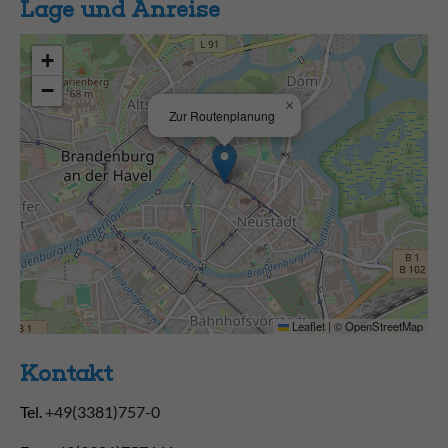
Lage und Anreise
+
−
×
Zur Routenplanung
Leaflet
|
©
OpenStreetMap
Kontakt
Tel.
+49(3381)757-0