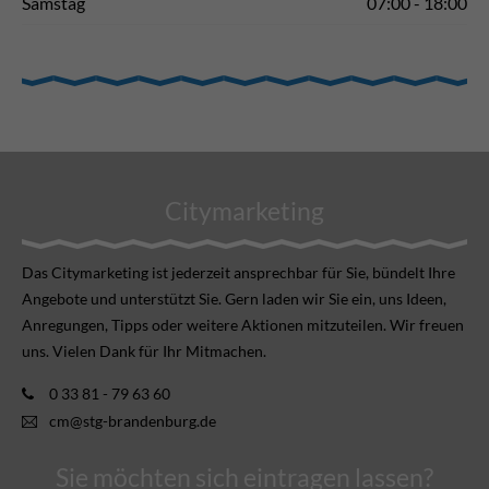
Samstag
07:00 - 18:00
Citymarketing
Das Citymarketing ist jederzeit ansprechbar für Sie, bündelt Ihre
Angebote und unterstützt Sie. Gern laden wir Sie ein, uns Ideen,
Anregungen, Tipps oder weitere Aktionen mitzuteilen. Wir freuen
uns. Vielen Dank für Ihr Mitmachen.
0 33 81 - 79 63 60
cm@stg-brandenburg.de
Sie möchten sich eintragen lassen?