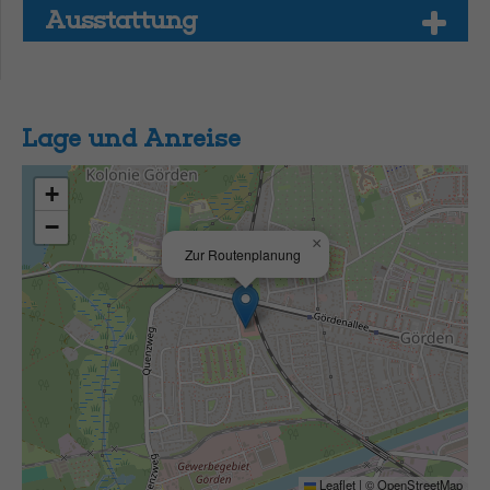
Aus­stat­tung
Lage und Anreise
+
−
×
Zur Routenplanung
Leaflet
|
©
OpenStreetMap