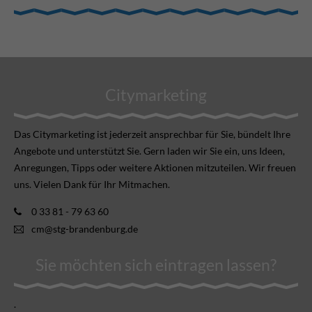
Citymarketing
Das Citymarketing ist jederzeit ansprechbar für Sie, bündelt Ihre
Angebote und unterstützt Sie. Gern laden wir Sie ein, uns Ideen,
Anregungen, Tipps oder weitere Aktionen mitzuteilen. Wir freuen
uns. Vielen Dank für Ihr Mitmachen.
0 33 81 - 79 63 60
cm@stg-brandenburg.de
Sie möchten sich eintragen lassen?
.