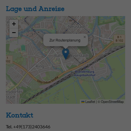
Lage und Anreise
+
−
×
Zur Routenplanung
Leaflet
|
©
OpenStreetMap
Kontakt
Tel.
+49(173)2403646