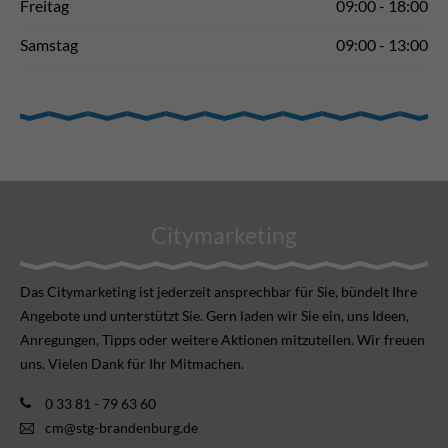
Freitag
09:00 - 18:00
Samstag
09:00 - 13:00
Citymarketing
Das Citymarketing ist jederzeit ansprechbar für Sie, bündelt Ihre
Angebote und unterstützt Sie. Gern laden wir Sie ein, uns Ideen,
Anregungen, Tipps oder weitere Aktionen mitzuteilen. Wir freuen
uns. Vielen Dank für Ihr Mitmachen.
0 33 81 - 79 63 60
cm@stg-brandenburg.de