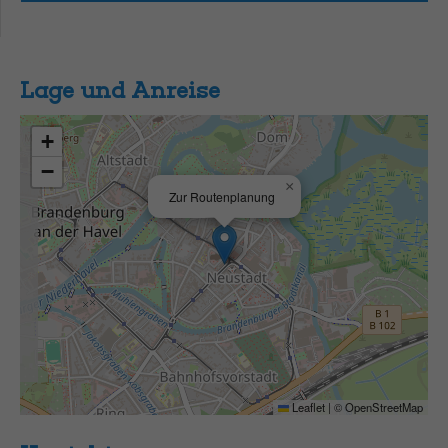
Lage und Anreise
+
−
×
Zur Routenplanung
Leaflet
|
©
OpenStreetMap